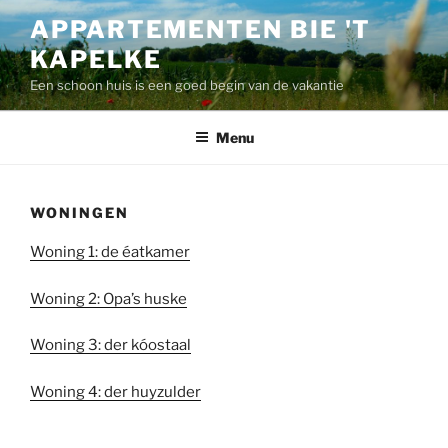
Ga
APPARTEMENTEN BIE 'T
naar
KAPELKE
de
inhoud
Een schoon huis is een goed begin van de vakantie
Menu
WONINGEN
Woning 1: de éatkamer
Woning 2: Opa’s huske
Woning 3: der kóostaal
Woning 4: der huyzulder