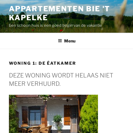
Ga
APPARTEMENTEN BIE 'T
naar
KAPELKE
de
inhoud
Een schoon huis is een goed begin van de vakantie
Menu
WONING 1: DE ÉATKAMER
DEZE WONING WORDT HELAAS NIET
MEER VERHUURD.